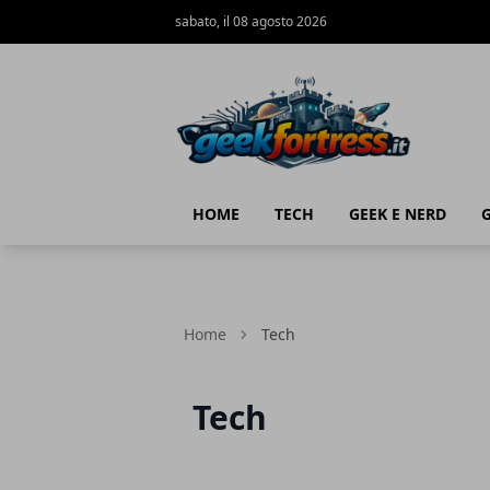
sabato, il 08 agosto 2026
Geek Fortress
HOME
TECH
GEEK E NERD
Home
Tech
Tech