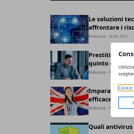
Le soluzioni te
affrontare i ris
Redazione
- 06 dic 2021
Cons
Prestiti persona
quinto e prestit
Utilizzi
Redazione
- 20 nov 2021
sceglie
Cookie 
Imparare l’ingl
efficace
Redazione
- 16 giu 2021
Quali antivirus