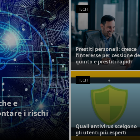
TECH
Prestiti personali: cresce
l’interesse per cessione de
quinto e prestiti rapidi
TECH
che e
ntare i rischi
Quali antivirus scelgono
gli utenti più esperti