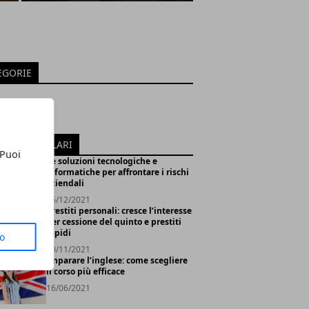
EGORIE
es
 e Nerd
ICOLI POPOLARI
 Puoi
Le soluzioni tecnologiche e
informatiche per affrontare i rischi
aziendali
06/12/2021
Prestiti personali: cresce l’interesse
per cessione del quinto e prestiti
rapidi
to
20/11/2021
Imparare l’inglese: come scegliere
il corso più efficace
16/06/2021