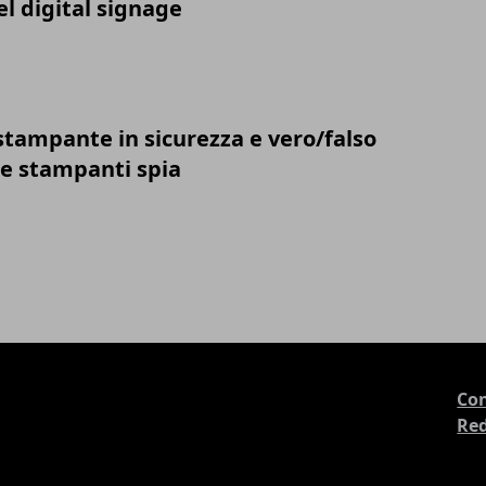
el digital signage
stampante in sicurezza e vero/falso
lle stampanti spia
Con
Re