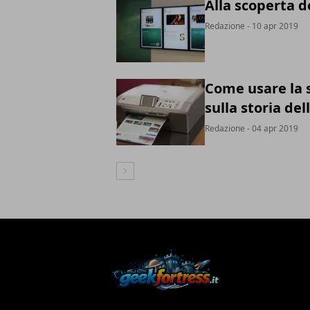
Alla scoperta d
Redazione
- 10 apr 2019
Come usare la 
sulla storia de
Redazione
- 04 apr 2019
Articolo Successivo