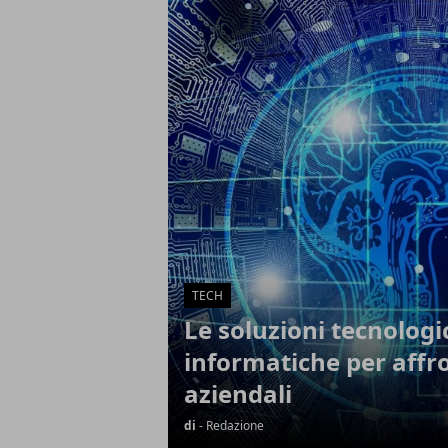
Articoli in Evidenza
TECH
Le soluzioni tecnologi
informatiche per affro
aziendali
di
- Redazione