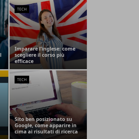
TECH
Imparare l’inglese: come
l
scegliere il corso più
efficace
TECH
Sito ben posizionato su
Google, come apparire in
cima ai risultati di ricerca