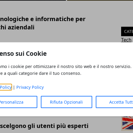
cnologiche e informatiche per
chi aziendali
CAT
Tech
Gam
enso sui Cookie
li: cresce l’interesse per cessione del
Geek
i rapidi
ART
amo i cookie per ottimizzare il nostro sito web e il nostro servizio.
re a quali categorie dare il tuo consenso.
Policy
|
Privacy Policy
ese: come scegliere il corso più
Personalizza
Rifiuta Opzionali
Accetta Tut
 scelgono gli utenti più esperti