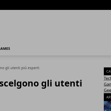
GAMES
no gli utenti più esperti
CA
Tec
scelgono gli utenti
Ga
Gee
AR