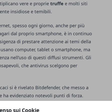
tiplicano vere e proprie
truffe
e molti siti
te insidiose e temibili.
ternet, spesso ogni giorno, anche per più
magari dal proprio smartphone, è in continuo
igenza di prestare attenzione ai temi della
mi usano computer, tablet o smartphone, ma
nza nell’uso di questi diffusi strumenti. Gli
onsapevoli, che antivirus scelgono per
icaci si è rivelato Bitdefender, che messo a
e ha evidenziato notevoli punti di forza.
20
spicca tra vari autorevoli concorrenti in
enso sui Cookie
amente completa, non solo quindi da virus,