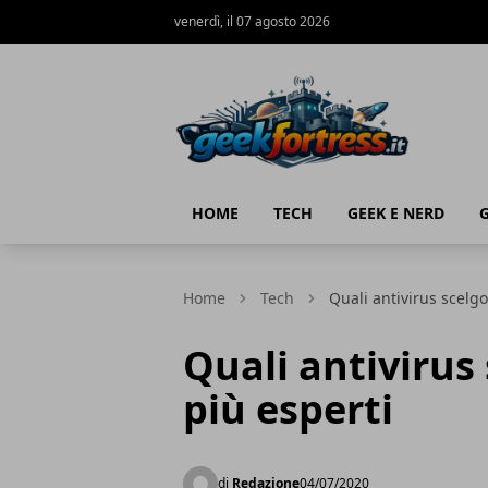
venerdì, il 07 agosto 2026
Geek Fortress
HOME
TECH
GEEK E NERD
Home
Tech
Quali antivirus scelgo
Quali antivirus 
più esperti
di
Redazione
04/07/2020