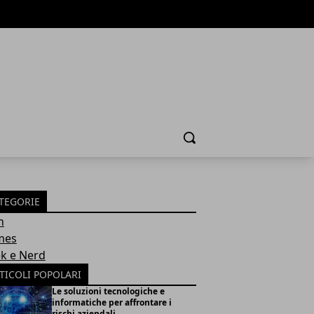
Cerca
TEGORIE
h
mes
k e Nerd
TICOLI POPOLARI
Le soluzioni tecnologiche e
informatiche per affrontare i
rischi aziendali