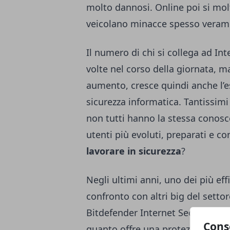
molto dannosi. Online poi si mol
veicolano minacce spesso veramen
Il numero di chi si collega ad In
volte nel corso della giornata, 
aumento, cresce quindi anche l’es
sicurezza informatica. Tantissi
non tutti hanno la stessa conosce
utenti più evoluti, preparati e c
lavorare in sicurezza
?
Negli ultimi anni, uno dei più eff
confronto con altri big del settor
Bitdefender Internet Security 20
Cons
quanto offre una protezione ver