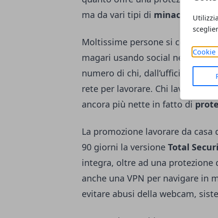
ma da vari tipi di
minacce infor
Utilizzi
sceglie
Moltissime persone si collegano a
Cookie 
magari usando social network o 
numero di chi, dall’ufficio o da 
rete per lavorare. Chi lavora co
ancora più nette in fatto di
prote
La promozione
lavorare da casa
90 giorni la versione
Total Secur
integra, oltre ad una protezione 
anche una VPN per navigare in m
evitare abusi della webcam, sist