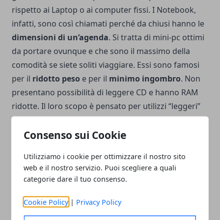
rispetto ai Laptop o ai computer fissi. I Notebook,
infatti, sono così chiamati perché da chiusi hanno le
dimensioni di un’agenda
. Si tratta di mini-pc ottimi
da portare ovunque e che sono il massimo della
comodità se siete soliti viaggiare. Essi sono famosi
per il
ridotto peso
e per il
minimo ingombro
. Non
presentano possibilità di leggere CD e hanno RAM
ridotte. Il loro scopo è pensato per utilizzi “leggeri”
come guardare film, inviare mail, leggere ed
Consenso sui Cookie
intrattenersi. Proprio per queste ragioni i costi sono
inferiori e, di conseguenza, anche le loro prestazioni.
Utilizziamo i cookie per ottimizzare il nostro sito
Solitamente non possiedono la
possibilità di
web e il nostro servizio. Puoi scegliere a quali
espandere la RAM
e dopo due anni iniziano a
categorie dare il tuo consenso.
mostrare i primi segnali di cedimento. Se ben tenuti
Cookie Policy
|
Privacy Policy
possono durare anche di più ma non vanno oltre gli
aggiornamenti del sistema operativo
che, ad un