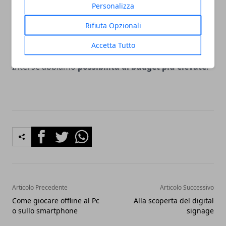
Personalizza
certo punto, diventerà troppo ingombrante e vi
costringerà a sostituirlo. Proprio per queste ragioni i
Rifiuta Opzionali
processori AMD sono i più consigliati ma nessuno
Accetta Tutto
vieta di optare per i Notebook che girano con gli
Intel se abbiamo
possibilità di budget più elevate
.
Facebook
Twitter
Whatsapp
Articolo Precedente
Articolo Successivo
Come giocare offline al Pc
Alla scoperta del digital
o sullo smartphone
signage