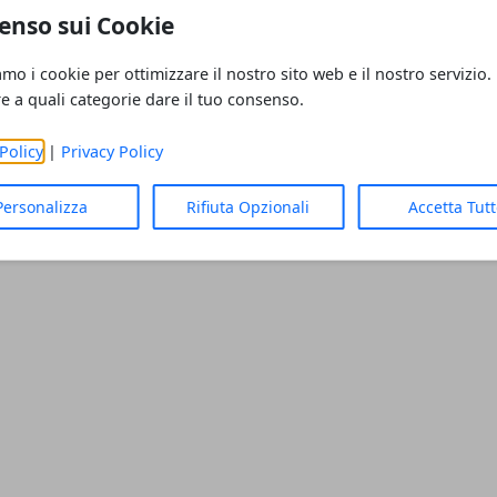
enso sui Cookie
rca nel nostro blog
amo i cookie per ottimizzare il nostro sito web e il nostro servizio.
ola chiave per trovare articoli interessanti.
re a quali categorie dare il tuo consenso.
Policy
|
Privacy Policy
Personalizza
Rifiuta Opzionali
Accetta Tut