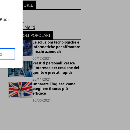
CATEGORIE
Tech
 Puoi
Games
Geek e Nerd
ARTICOLI POPOLARI
Le soluzioni tecnologiche e
informatiche per affrontare
i rischi aziendali
to
06/12/2021
Prestiti personali: cresce
l’interesse per cessione del
quinto e prestiti rapidi
20/11/2021
Imparare l’inglese: come
scegliere il corso più
efficace
16/06/2021