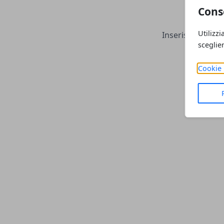
Cons
Ce
Utilizzi
Inserisci una par
sceglie
Cookie 