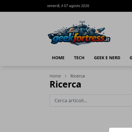
venerdì, il 07 agosto 2026
Geek Fortress
HOME
TECH
GEEK E NERD
Home
Ricerca
Ricerca