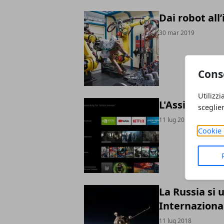
Dai robot all
30 mar 2019
Cons
Utilizzi
L'Assistente
sceglie
11 lug 2018
Cookie 
La Russia si 
Internaziona
11 lug 2018