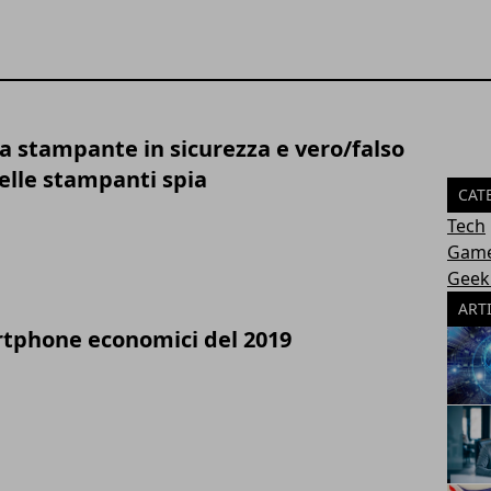
a stampante in sicurezza e vero/falso
delle stampanti spia
CAT
Tech
Gam
Geek
ART
rtphone economici del 2019