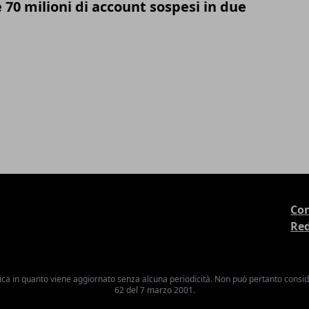
e 70 milioni di account sospesi in due
Con
Re
ica in quanto viene aggiornato senza alcuna periodicità. Non può pertanto consider
62 del 7 marzo 2001.