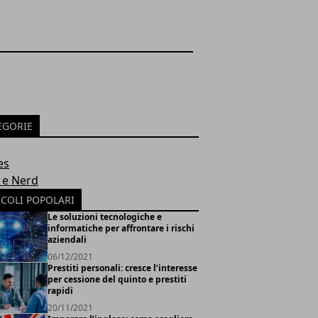
EGORIE
es
 e Nerd
ICOLI POPOLARI
Le soluzioni tecnologiche e
informatiche per affrontare i rischi
aziendali
06/12/2021
Prestiti personali: cresce l’interesse
per cessione del quinto e prestiti
rapidi
20/11/2021