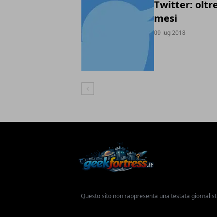
Twitter: oltr
mesi
09 lug 2018
Articolo Precedente
Questo sito non rappresenta una testata giornalist