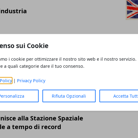
’industria
enso sui Cookie
amo i cookie per ottimizzare il nostro sito web e il nostro servizio.
 Google disponibile su Android TV
re a quali categorie dare il tuo consenso.
Policy
|
Privacy Policy
Personalizza
Rifiuta Opzionali
Accetta Tut
unisce alla Stazione Spaziale
le a tempo di record