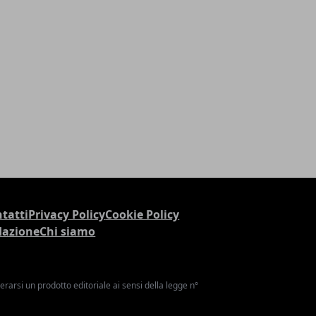
tatti
Privacy Policy
Cookie Policy
dazione
Chi siamo
arsi un prodotto editoriale ai sensi della legge n°