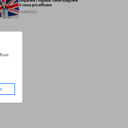
Imparare l’inglese: come scegliere
il corso più efficace
16/06/2021
 Puoi
to